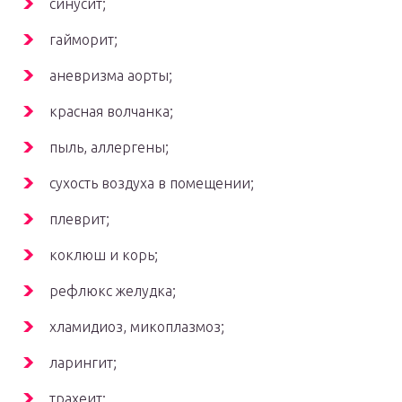
синусит;
гайморит;
аневризма аорты;
красная волчанка;
пыль, аллергены;
сухость воздуха в помещении;
плеврит;
коклюш и корь;
рефлюкс желудка;
хламидиоз, микоплазмоз;
ларингит;
трахеит;