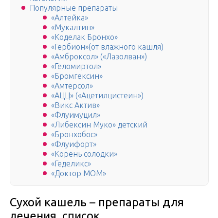
Популярные препараты
«Алтейка»
«Мукалтин»
«Коделак Бронхо»
«Гербион»(от влажного кашля)
«Амброксол» («Лазолван»)
«Геломиртол»
«Бромгексин»
«Амтерсол»
«АЦЦ» («Ацетилцистеин»)
«Викс Актив»
«Флуимуцил»
«Либексин Муко» детский
«Бронхобос»
«Флуифорт»
«Корень солодки»
«Геделикс»
«Доктор МОМ»
Сухой кашель – препараты для
лечения, список