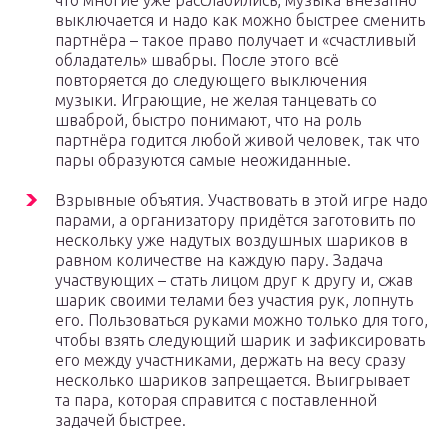
что многие уже расслабились, музыка внезапно
выключается и надо как можно быстрее сменить
партнёра – такое право получает и «счастливый
обладатель» швабры. После этого всё
повторяется до следующего выключения
музыки. Играющие, не желая танцевать со
шваброй, быстро понимают, что на роль
партнёра годится любой живой человек, так что
пары образуются самые неожиданные.
Взрывные объятия. Участвовать в этой игре надо
парами, а организатору придётся заготовить по
нескольку уже надутых воздушных шариков в
равном количестве на каждую пару. Задача
участвующих – стать лицом друг к другу и, сжав
шарик своими телами без участия рук, лопнуть
его. Пользоваться руками можно только для того,
чтобы взять следующий шарик и зафиксировать
его между участниками, держать на весу сразу
несколько шариков запрещается. Выигрывает
та пара, которая справится с поставленной
задачей быстрее.