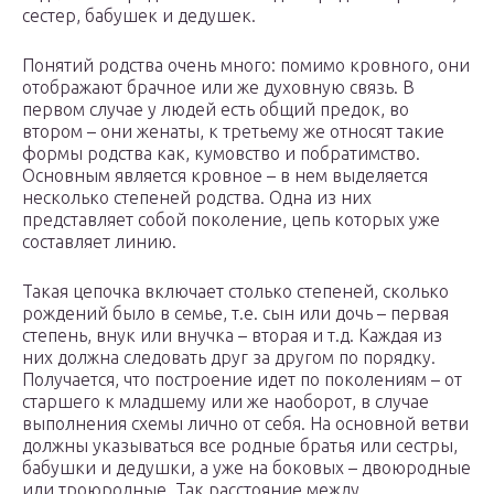
сестер, бабушек и дедушек.
Понятий родства очень много: помимо кровного, они
отображают брачное или же духовную связь. В
первом случае у людей есть общий предок, во
втором – они женаты, к третьему же относят такие
формы родства как, кумовство и побратимство.
Основным является кровное – в нем выделяется
несколько степеней родства. Одна из них
представляет собой поколение, цепь которых уже
составляет линию.
Такая цепочка включает столько степеней, сколько
рождений было в семье, т.е. сын или дочь – первая
степень, внук или внучка – вторая и т.д. Каждая из
них должна следовать друг за другом по порядку.
Получается, что построение идет по поколениям – от
старшего к младшему или же наоборот, в случае
выполнения схемы лично от себя. На основной ветви
должны указываться все родные братья или сестры,
бабушки и дедушки, а уже на боковых – двоюродные
или троюродные. Так расстояние между