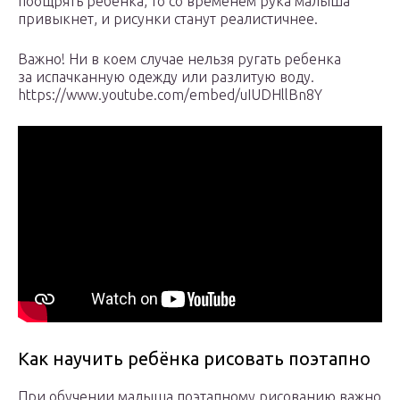
поощрять ребенка, то со временем рука малыша
привыкнет, и рисунки станут реалистичнее.
Важно! Ни в коем случае нельзя ругать ребенка
за испачканную одежду или разлитую воду.
https://www.youtube.com/embed/uIUDHllBn8Y
Как научить ребёнка рисовать поэтапно
При обучении малыша поэтапному рисованию важно