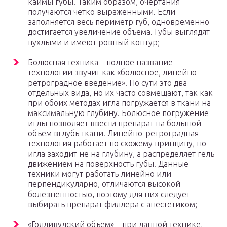
каймы губы. Таким образом, очертания
получаются четко выраженными. Если
заполняется весь периметр губ, одновременно
достигается увеличение объема. Губы выглядят
пухлыми и имеют ровный контур;
Болюсная техника – полное название
технологии звучит как «болюсное, линейно-
ретроградное введение». По сути это два
отдельных вида, но их часто совмещают, так как
при обоих методах игла погружается в ткани на
максимальную глубину. Болюсное погружение
иглы позволяет ввести препарат на большой
объем вглубь ткани. Линейно-ретроградная
технология работает по схожему принципу, но
игла заходит не на глубину, а распределяет гель
движением на поверхность губы. Данные
техники могут работать линейно или
перпендикулярно, отличаются высокой
болезненностью, поэтому для них следует
выбирать препарат филлера с анестетиком;
«Голливудский объем» – при данной технике,