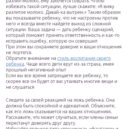
разлил молоко, ему захочется соврать. Чтобы
избежать такой ситуации, лучше скажите: «Я вижу
разлитое молоко. Давай-ка вытрем.» Таким образом
вы показываете ребенку, что не настроены против
него и всегда вместе найдете выход из сложной
ситуации. Ваша задача — дать ребенку сценарий,
который поможет принять ответственность и как-то
исправить ошибку, которую он совершил
При этом вы сохраняете доверие и ваши отношения
не портятся.
Обратите внимание на
стиль воспитания своего
ребенка
. Чаще всего дети врут из-за страха, имея
прошлый негативный опыт
Если вы все время запрещаете все ребенку, то
скорее все он будет от вас утаивать многие вещи и
не слушаться
Следите за своей реакцией на ложь ребенка. Она
должна быть спокойной и адекватной. Объясните,
как его ложь сказывается на ваших отношениях.
Расскажите, что может случиться, если члены семьи
перестанут доверять друг другу.
Избегайте ярлыков типа «врунишка», «фантазер» и