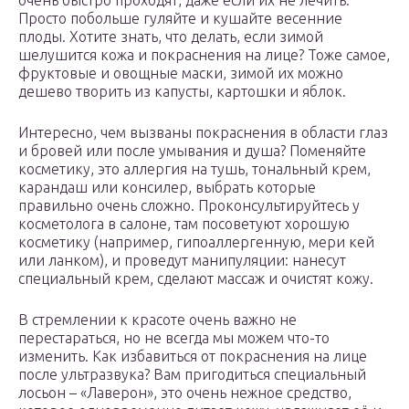
очень быстро проходят, даже если их не лечить.
Просто побольше гуляйте и кушайте весенние
плоды. Хотите знать, что делать, если зимой
шелушится кожа и покраснения на лице? Тоже самое,
фруктовые и овощные маски, зимой их можно
дешево творить из капусты, картошки и яблок.
Интересно, чем вызваны покраснения в области глаз
и бровей или после умывания и душа? Поменяйте
косметику, это аллергия на тушь, тональный крем,
карандаш или консилер, выбрать которые
правильно очень сложно. Проконсультируйтесь у
косметолога в салоне, там посоветуют хорошую
косметику (например, гипоаллергенную, мери кей
или ланком), и проведут манипуляции: нанесут
специальный крем, сделают массаж и очистят кожу.
В стремлении к красоте очень важно не
перестараться, но не всегда мы можем что-то
изменить. Как избавиться от покраснения на лице
после ультразвука? Вам пригодиться специальный
лосьон – «Лаверон», это очень нежное средство,