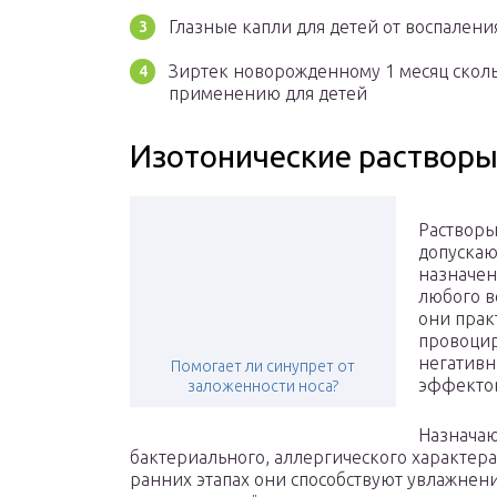
Глазные капли для детей от воспалени
Зиртек новорожденному 1 месяц сколь
применению для детей
Изотонические раствор
Раствор
допускаю
назначен
любого в
они прак
провоци
негатив
Помогает ли синупрет от
эффекто
заложенности носа?
Назначаю
бактериального, аллергического характера
ранних этапах они способствуют увлажнен