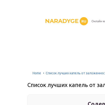
NARADYGE
RU
Онлайн-ж
Home
Список лучших капель от заложеннос
Список лучших капель от за
Содер