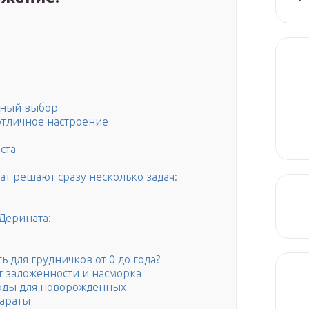
сный выбор
отличное настроение
ста
нат решают сразу несколько задач:
Дерината:
 для грудничков от 0 до года?
т заложенности и насморка
воды для новорожденных
параты