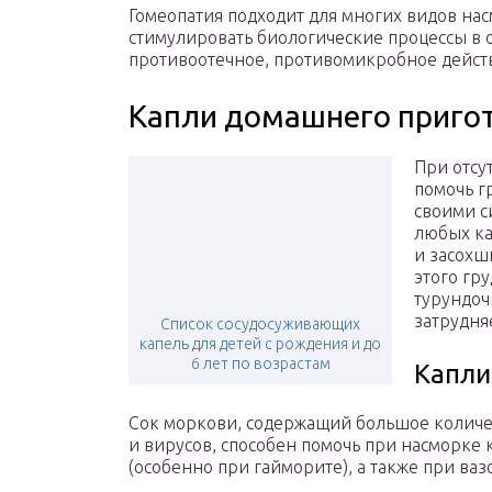
Гомеопатия подходит для многих видов нас
стимулировать биологические процессы в
противоотечное, противомикробное дейст
Капли домашнего приго
При отсу
помочь г
своими с
любых ка
и засохш
этого гр
турундоч
затрудня
Список сосудосуживающих
капель для детей с рождения и до
6 лет по возрастам
Капли
Сок моркови, содержащий большое количе
и вирусов, способен помочь при насморке 
(особенно при гайморите), а также при ва