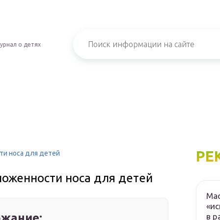
урнал о детях
РЕ
ти носа для детей
ложенности носа для детей
Мас
«ис
жание:
в р