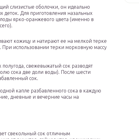
щий слизистые оболочки, он идеально
их деток. Для приготовления назальных
лоды ярко-оранжевого цвета (именно в
его).
вают кожицу и натирают ее на мелкой терке
. При использовании терки морковную массу
х полугода, свежевыжатый сок разводят
олю сока две доли воды). После шести
збавленный сок.
одной капле разбавленного сока в каждую
нние, дневные и вечерние часы на
ает свекольный сок отличным