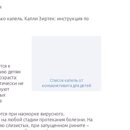
я
ко капель. Капли Зиртек: инструкция по
ы
ы
тся к
ию детям
озраста:
Список капель от
тически не
конъюнктивита для детей
руют
ных
в
тся при насморке вирусного,
 на любой стадии протекания болезни. На
ию слизистых, при запущенном рините –