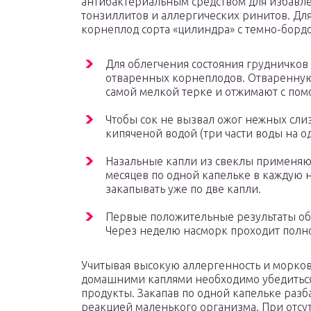
антибактериальным средством для избавле
тонзиллитов и аллергических ринитов. Дл
корнеплод сорта «цилиндра» с темно-борд
Для облегчения состояния грудничков 
отваренных корнеплодов. Отваренную
самой мелкой терке и отжимают с пом
Чтобы сок не вызвал ожог нежных сли
кипяченой водой (три части воды на одн
Назальные капли из свеклы применяют
месяцев по одной капельке в каждую 
закапывать уже по две капли.
Первые положительные результаты об
Через неделю насморк проходит полн
Учитывая высокую аллергенность и морков
домашними каплями необходимо убедиться 
продукты. Закапав по одной капельке разб
реакцией маленького организма. При отс