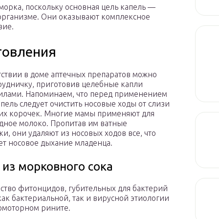
морка, поскольку основная цель капель —
 организме. Они оказывают комплексное
вие.
товления
тствии в доме аптечных препаратов можно
рудничку, приготовив целебные капли
илами. Напоминаем, что перед применением
пель следует очистить носовые ходы от слизи
их корочек. Многие мамы применяют для
удное молоко. Пропитав им ватные
ки, они удаляют из носовых ходов все, что
ет носовое дыхание младенца.
 из морковного сока
ство фитонцидов, губительных для бактерий
как бактериальной, так и вирусной этиологии
зомоторном рините.