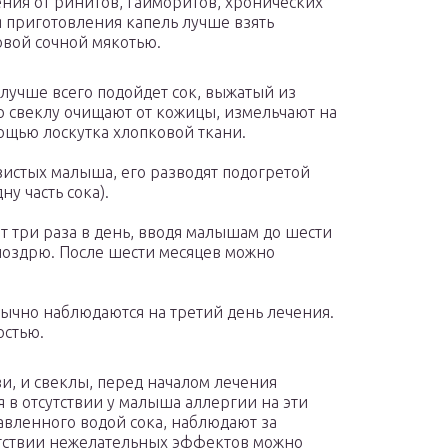
ния от ринитов, гайморитов, хронических
я приготовления капель лучше взять
овой сочной мякотью.
лучше всего подойдет сок, выжатый из
 свеклу очищают от кожицы, измельчают на
ощью лоскутка хлопковой ткани.
зистых малыша, его разводят подогретой
у часть сока).
 три раза в день, вводя малышам до шести
ноздрю. После шести месяцев можно
ычно наблюдаются на третий день лечения.
остью.
и, и свеклы, перед началом лечения
в отсутствии у малыша аллергии на эти
авленного водой сока, наблюдают за
утствии нежелательных эффектов можно