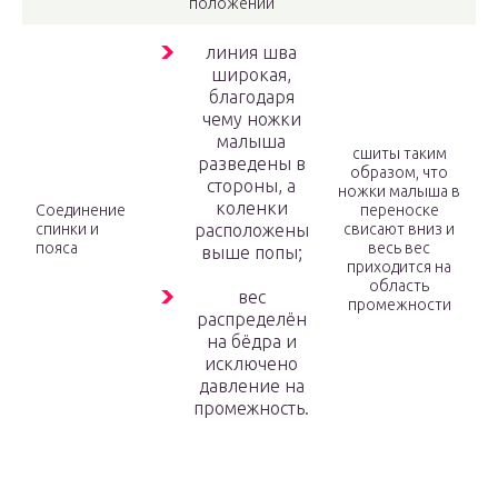
положении
линия шва
широкая,
благодаря
чему ножки
малыша
сшиты таким
разведены в
образом, что
стороны, а
ножки малыша в
коленки
Соединение
переноске
спинки и
расположены
свисают вниз и
пояса
весь вес
выше попы;
приходится на
область
вес
промежности
распределён
на бёдра и
исключено
давление на
промежность.