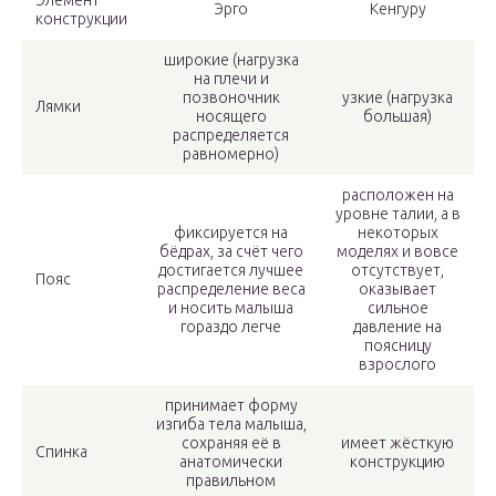
Элемент
Эрго
Кенгуру
конструкции
широкие (нагрузка
на плечи и
позвоночник
узкие (нагрузка
Лямки
носящего
большая)
распределяется
равномерно)
расположен на
уровне талии, а в
фиксируется на
некоторых
бёдрах, за счёт чего
моделях и вовсе
достигается лучшее
отсутствует,
Пояс
распределение веса
оказывает
и носить малыша
сильное
гораздо легче
давление на
поясницу
взрослого
принимает форму
изгиба тела малыша,
сохраняя её в
имеет жёсткую
Спинка
анатомически
конструкцию
правильном