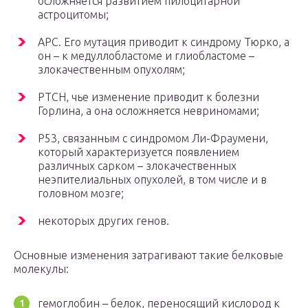
осложняется развитием пилоцитарной
астроцитомы;
АРС. Его мутация приводит к синдрому Тюрко, а
он – к медуллобластоме и глиобластоме –
злокачественным опухолям;
РТСН, чье изменение приводит к болезни
Горлина, а она осложняется невриномами;
Р53, связанным с синдромом Ли-Фраумени,
который характеризуется появлением
различных сарком – злокачественных
неэпителиальных опухолей, в том числе и в
головном мозге;
некоторых других генов.
Основные изменения затрагивают такие белковые
молекулы:
гемоглобин – белок, переносящий кислород к