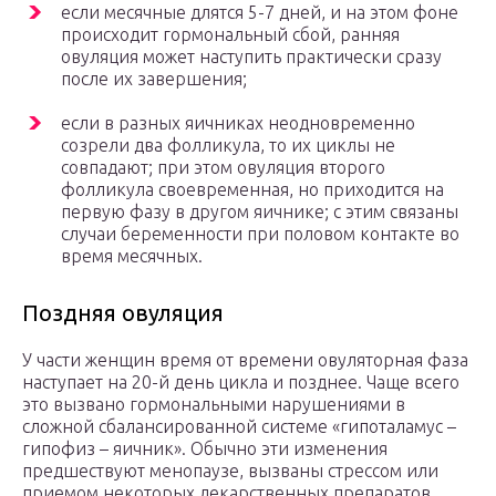
если месячные длятся 5-7 дней, и на этом фоне
происходит гормональный сбой, ранняя
овуляция может наступить практически сразу
после их завершения;
если в разных яичниках неодновременно
созрели два фолликула, то их циклы не
совпадают; при этом овуляция второго
фолликула своевременная, но приходится на
первую фазу в другом яичнике; с этим связаны
случаи беременности при половом контакте во
время месячных.
Поздняя овуляция
У части женщин время от времени овуляторная фаза
наступает на 20-й день цикла и позднее. Чаще всего
это вызвано гормональными нарушениями в
сложной сбалансированной системе «гипоталамус –
гипофиз – яичник». Обычно эти изменения
предшествуют менопаузе, вызваны стрессом или
приемом некоторых лекарственных препаратов