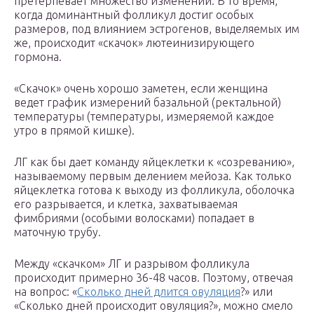
претерпевает множество изменений. В то время,
когда доминантный фолликул достиг особых
размеров, под влиянием эстрогенов, выделяемых им
же, происходит «скачок» лютеинизирующего
гормона.
«Скачок» очень хорошо заметен, если женщина
ведет график измерений базальной (ректальной)
температуры (температуры, измеряемой каждое
утро в прямой кишке).
ЛГ как бы дает команду яйцеклетки к «созреванию»,
называемому первым делением мейоза. Как только
яйцеклетка готова к выходу из фолликула, оболочка
его разрывается, и клетка, захватываемая
фимбриями (особыми волосками) попадает в
маточную трубу.
Между «скачком» ЛГ и разрывом фолликула
происходит примерно 36-48 часов. Поэтому, отвечая
на вопрос: «
Сколько дней длится овуляция
?» или
«Сколько дней происходит овуляция?», можно смело