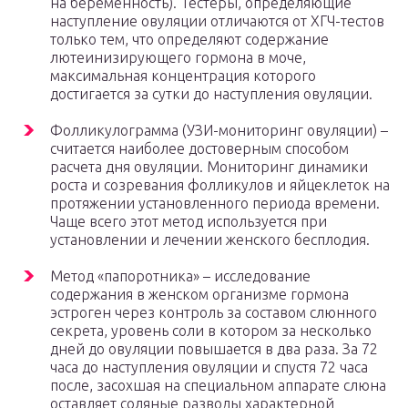
на беременность). Тестеры, определяющие
наступление овуляции отличаются от ХГЧ-тестов
только тем, что определяют содержание
лютеинизирующего гормона в моче,
максимальная концентрация которого
достигается за сутки до наступления овуляции.
Фолликулограмма (УЗИ-мониторинг овуляции) –
считается наиболее достоверным способом
расчета дня овуляции. Мониторинг динамики
роста и созревания фолликулов и яйцеклеток на
протяжении установленного периода времени.
Чаще всего этот метод используется при
установлении и лечении женского бесплодия.
Метод «папоротника» – исследование
содержания в женском организме гормона
эстроген через контроль за составом слюнного
секрета, уровень соли в котором за несколько
дней до овуляции повышается в два раза. За 72
часа до наступления овуляции и спустя 72 часа
после, засохшая на специальном аппарате слюна
оставляет соляные разводы характерной