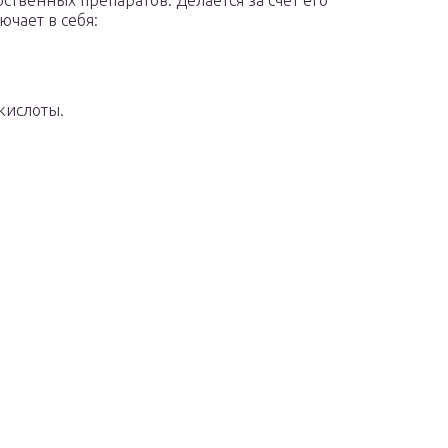
твенных препаратов. Делается за счет его
ючает в себя:
кислоты.