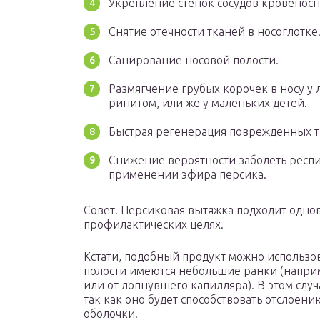
Укрепление стенок сосудов кровеносн
Снятие отечности тканей в носоглотке
Санирование носовой полости.
Размягчение грубых корочек в носу у
ринитом, или же у маленьких детей.
Быстрая регенерация поврежденных тк
Снижение вероятности заболеть респ
применении эфира персика.
Совет! Персиковая вытяжка подходит одно
профилактических целях.
Кстати, подобный продукт можно использова
полости имеются небольшие ранки (наприме
или от лопнувшего капилляра). В этом слу
так как оно будет способствовать отслоен
оболочки.