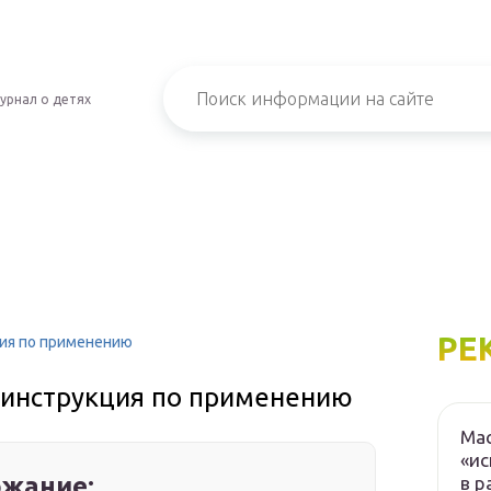
урнал о детях
РЕ
ция по применению
: инструкция по применению
Мас
«ис
жание:
в р