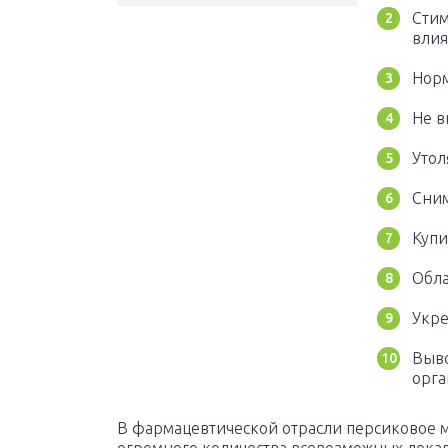
Стим
влия
Норм
Не в
Утол
Сним
Купи
Обл
Укре
Выво
орга
В фармацевтической отрасли персиковое м