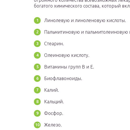
огромного количества всевозможных лекарс
богатого химического состава, который вкл
Линолевую и линоленовую кислоты.
Пальмитиновую и пальмитолеиновую 
Стеарин.
Олеиновую кислоту.
Витамины групп B и E.
Биофлавоноиды.
Калий.
Кальций.
Фосфор.
Железо.