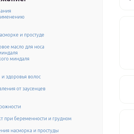
зания
применению
асморке и простуде
вое масло для носа
миндаля
кого миндаля
 и здоровья волос
вления от заусенцев
рожности
кт при беременности и грудном
ения насморка и простуды