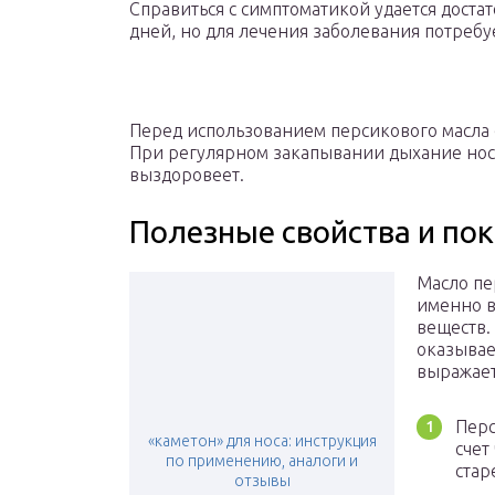
Справиться с симптоматикой удается достат
дней, но для лечения заболевания потреб
Перед использованием персикового масла е
При регулярном закапывании дыхание носо
выздоровеет.
Полезные свойства и по
Масло пе
именно в
веществ.
оказывае
выражаетс
Перс
«каметон» для носа: инструкция
счет
по применению, аналоги и
стар
отзывы