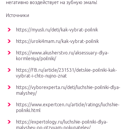
негативно воздействует на зубную эмаль!
Источники
https://myusli.ru/deti/kak-vybrat-poilnik
https://uroki4mam.ru/kak-vybrat-poilnik
https://www.akusherstvo.ru/aksessuary-dlya-
kormleniya/poilniki/
https://FB.ru/article/231531/detskie-poilniki-kak-
vyibrat-i-chto-nujno-znat
https://vyborexperta.ru/deti/luchshie-poilniki-dlya-
malyshey/
https://www.expertcen.ru/article/ratings/luchshie-
poilniki.html
https://expertology.ru/luchshie-poilniki-dlya-
malyshey-po-otzyvam-pokupateley/