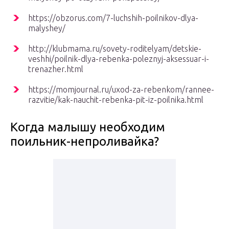
https://obzorus.com/7-luchshih-poilnikov-dlya-
malyshey/
http://klubmama.ru/sovety-roditelyam/detskie-
veshhi/poilnik-dlya-rebenka-poleznyj-aksessuar-i-
trenazher.html
https://momjournal.ru/uxod-za-rebenkom/rannee-
razvitie/kak-nauchit-rebenka-pit-iz-poilnika.html
Когда малышу необходим
поильник-непроливайка?