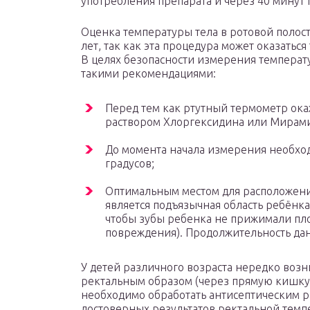
употребления препарата и через 40 минут п
Оценка температуры тела в ротовой полост
лет, так как эта процедура может оказатьс
В целях безопасности измерения температ
такими рекомендациями:
Перед тем как ртутный термометр окаж
раствором Хлоргексидина или Мирами
До момента начала измерения необход
градусов;
Оптимальным местом для расположени
является подъязычная область ребёнк
чтобы зубы ребенка не прижимали пло
повреждения). Продолжительность дан
У детей различного возраста нередко воз
ректальным образом (через прямую кишку
необходимо обработать антисептическим р
достоверных результатов ректальной темпе