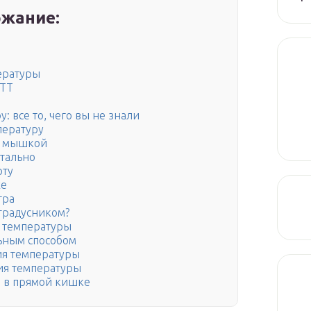
жание:
ературы
БТТ
: все то, чего вы не знали
пературу
д мышкой
ктально
рту
хе
тра
градусником?
 температуры
ьным способом
ия температуры
ия температуры
 в прямой кишке