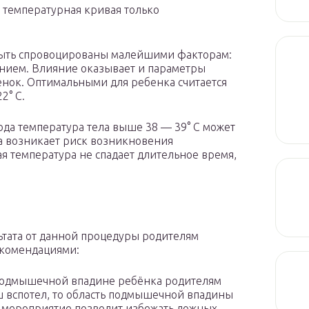
 температурная кривая только
 быть спровоцированы малейшими факторам:
нием. Влияние оказывает и параметры
енок. Оптимальными для ребенка считается
2° С.
года температура тела выше 38 — 39° С может
ка возникает риск возникновения
я температура не спадает длительное время,
ьтата от данной процедуры родителям
екомендациями:
подмышечной впадине ребёнка родителям
ыш вспотел, то область подмышечной впадины
о мероприятие позволит избежать ложных