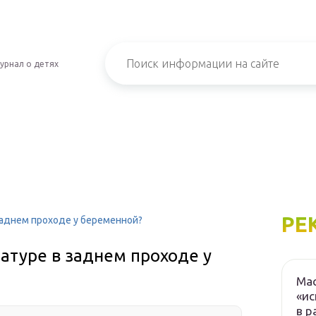
урнал о детях
РЕ
заднем проходе у беременной?
атуре в заднем проходе у
Мас
«ис
в р