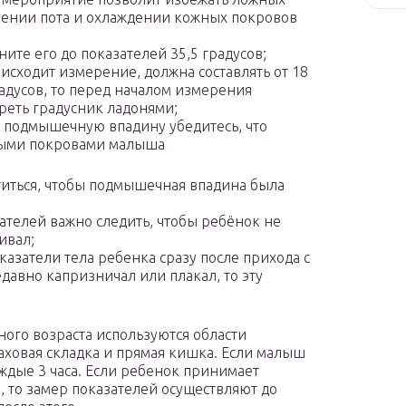
рении пота и охлаждении кожных покровов
ите его до показателей 35,5 градусов;
исходит измерение, должна составлять от 18
радусов, то перед началом измерения
реть градусник ладонями;
в подмышечную впадину убедитесь, что
ными покровами малыша
титься, чтобы подмышечная впадина была
телей важно следить, чтобы ребёнок не
ивал;
азатели тела ребенка сразу после прихода с
давно капризничал или плакал, то эту
ного возраста используются области
аховая складка и прямая кишка. Если малыш
аждые 3 часа. Если ребенок принимает
 то замер показателей осуществляют до