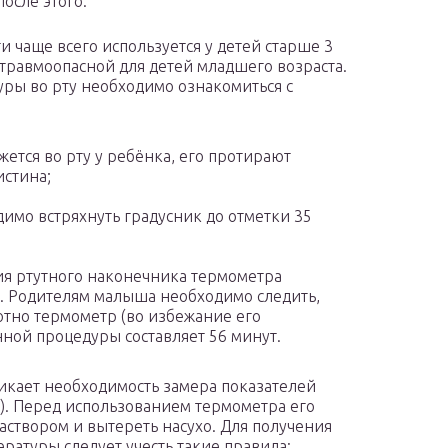
осле этого.
и чаще всего используется у детей старше 3
я травмоопасной для детей младшего возраста.
уры во рту необходимо ознакомиться с
ется во рту у ребёнка, его протирают
стина;
имо встряхнуть градусник до отметки 35
я ртутного наконечника термометра
а. Родителям малыша необходимо следить,
тно термометр (во избежание его
ной процедуры составляет 56 минут.
никает необходимость замера показателей
). Перед использованием термометра его
аствором и вытереть насухо. Для получения
ратуры следует учесть такие правила: