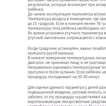
результатов, которые возникают при испа
ребёнка;
До начала эксплуатации термометра встряхн
Температура воздуха в помещении, где про
до 25 градусов. Если в комнате менее 18 г
температуры тела ребёнка необходимо сог
Во время установки ртутного термометра 
ртутный наконечник соприкасается с кож
Когда градусник установлен, важно позабо
прикрыта рукой малыша;
В момент измерения температурных показа
двигался, не принимал пищу и не разговар
Неправильно оценивать температурные пок
прогулки и после купания. Если ребёнок не
процедуру откладывают на 30-40 минут.
Для оценки данного параметра у детей раз
подмышечной впадины, ротовая полость, п
заболел, то эту процедуру осуществляют к
жаропонижающие лекарственные средства,