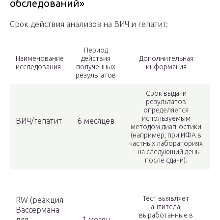
обследований»
Срок действия анализов на ВИЧ и гепатит:
Период
Наименование
действия
Дополнительная
исследования
полученных
информация
результатов
Срок выдачи
результатов
определяется
используемым
ВИЧ/гепатит
6 месяцев
методом диагностики
(например, при ИФА в
частных лабораториях
– на следующий день
после сдачи).
Тест выявляет
RW (реакция
антитела,
Вассермана
выработанные в
для
1 месяц