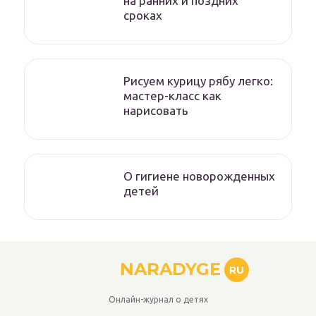
на ранних и поздних
сроках
Рисуем курицу рябу легко:
мастер-класс как
нарисовать
О гигиене новорожденных
детей
NARADYGE
RU
Онлайн-журнал о детях