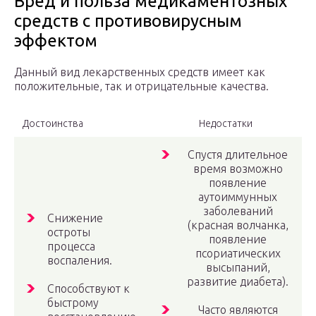
Вред и польза медикаментозных
средств с противовирусным
эффектом
Данный вид лекарственных средств имеет как
положительные, так и отрицательные качества.
Достоинства
Недостатки
Спустя длительное
время возможно
появление
аутоиммунных
заболеваний
Снижение
(красная волчанка,
остроты
появление
процесса
псориатических
воспаления.
высыпаний,
развитие диабета).
Способствуют к
быстрому
Часто являются