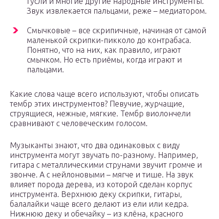
гусли и многие другие народные инструменты.
Звук извлекается пальцами, реже – медиатором.
Смычковые – все скрипичные, начиная от самой
маленькой скрипки-пикколо до контрабаса.
Понятно, что на них, как правило, играют
смычком. Но есть приёмы, когда играют и
пальцами.
Какие слова чаще всего используют, чтобы описать
тембр этих инструментов? Певучие, журчащие,
струящиеся, нежные, мягкие. Тембр виолончели
сравнивают с человеческим голосом.
Музыканты знают, что два одинаковых с виду
инструмента могут звучать по-разному. Например,
гитара с металлическими струнами звучит громче и
звонче. А с нейлоновыми – мягче и тише. На звук
влияет порода дерева, из которой сделан корпус
инструмента. Верхнюю деку скрипки, гитары,
балалайки чаще всего делают из ели или кедра.
Нижнюю деку и обечайку – из клёна, красного