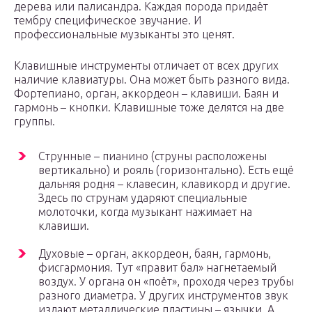
дерева или палисандра. Каждая порода придаёт
тембру специфическое звучание. И
профессиональные музыканты это ценят.
Клавишные инструменты отличает от всех других
наличие клавиатуры. Она может быть разного вида.
Фортепиано, орган, аккордеон – клавиши. Баян и
гармонь – кнопки. Клавишные тоже делятся на две
группы.
Струнные – пианино (струны расположены
вертикально) и рояль (горизонтально). Есть ещё
дальняя родня – клавесин, клавикорд и другие.
Здесь по струнам ударяют специальные
молоточки, когда музыкант нажимает на
клавиши.
Духовые – орган, аккордеон, баян, гармонь,
фисгармония. Тут «правит бал» нагнетаемый
воздух. У органа он «поёт», проходя через трубы
разного диаметра. У других инструментов звук
издают металлические пластины – язычки. А