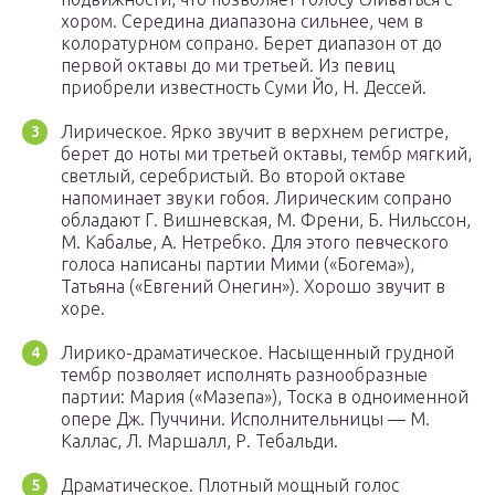
хором. Середина диапазона сильнее, чем в
колоратурном сопрано. Берет диапазон от до
первой октавы до ми третьей. Из певиц
приобрели известность Суми Йо, Н. Дессей.
Лирическое. Ярко звучит в верхнем регистре,
берет до ноты ми третьей октавы, тембр мягкий,
светлый, серебристый. Во второй октаве
напоминает звуки гобоя. Лирическим сопрано
обладают Г. Вишневская, М. Френи, Б. Нильссон,
М. Кабалье, А. Нетребко. Для этого певческого
голоса написаны партии Мими («Богема»),
Татьяна («Евгений Онегин»). Хорошо звучит в
хоре.
Лирико-драматическое. Насыщенный грудной
тембр позволяет исполнять разнообразные
партии: Мария («Мазепа»), Тоска в одноименной
опере Дж. Пуччини. Исполнительницы — М.
Каллас, Л. Маршалл, Р. Тебальди.
Драматическое. Плотный мощный голос