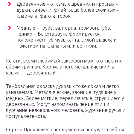
Деревянные – от самых древних и простых –
дудки, свирели, флейты, до более сложных –
кларнета, фагота, гобоя.
Медные – труба, валторна, тромбон, туба,
геликон. Высота звука формируется
положением губ музыканта, силой выдоха и
нажатием на клапаны или вентили.
Кстати, всеми любимый саксофон можно отнести к
обеим группам. Корпус у него металлический, а
язычок – деревянный.
Тембральная окраска духовых тоже яркая и легко
узнаваемая. Металлические, звонкие, гудящие у
медных. Более мягкие, переливчатые, струящиеся у
деревянных. Могут напоминать пение птиц и
бурчание недовольного человека, журчание ручья и
поступь бегемота.
Сергей Прокофьев очень умело использует тембры