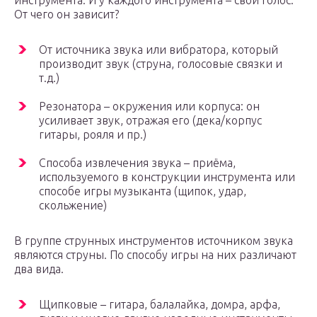
инструмента. И у каждого инструмента – свой голос.
От чего он зависит?
От источника звука или вибратора, который
производит звук (струна, голосовые связки и
т.д.)
Резонатора – окружения или корпуса: он
усиливает звук, отражая его (дека/корпус
гитары, рояля и пр.)
Способа извлечения звука – приёма,
используемого в конструкции инструмента или
способе игры музыканта (щипок, удар,
скольжение)
В группе струнных инструментов источником звука
являются струны. По способу игры на них различают
два вида.
Щипковые – гитара, балалайка, домра, арфа,