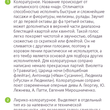
Колоратурное. Название происходит от
итальянского слова «над». Отличается
способностью исполнять быстрые и сложнейшие
пассажи и фиоритуры, мелизмы, рулады. Звучит
от до первой октавы до фа третьей октавы,
может дополняться в верхней части диапазона
блестящей квартой или квинтой. Такой голос
легко покоряет чистотой и звучностью, обладая
схожестью со скрипкой или флейтой. Он не
сливается с другими голосами, поэтому в
хоровом пении практически не используется, а
его тембр является основой для подбора других
исполнителей. Для колоратурных сопрано
написано немало прекрасных партий: Виолетта
(«Травиата»), Царица ночи («Волшебная
флейта»), Антонида («Иван Сусанин»), Людмила
(«Руслан и Людмила»). Колоратурным сопрано
поют современные оперные дивы А. Георгиу, Ю.
Лежнева, А. Патти, Евгения Мирошниченко.
Лирико-колоратурное. Выделяют в отдельный
тип из-за напевности и технической
подвижности, что позволяет голосу сливаться с