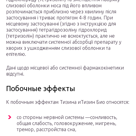
слизової оболонки носа під його впливом
розпочинається приблизно через хвилину після
застосування і триває протягом 4-8 годин. При
місцевому застосуванні (згідно з інструкцією для
застосування) тетрагідрозоліну гідрохлорид
(тетризолін) практично не всмоктується, але не
можна виключати системної абсорбції препарату у
хворих з ушкодженням слизової оболонки та
епітелію.
Дані щодо місцевої або системної фармакокінетики
відсутні.
Побочные эффекты
К побочным эффектам Тизина иТизин Био относятся:
со стороны нервной системы —сонливость,
общая слабость, головокружение, мигрень,
тремор, расстройства сна,