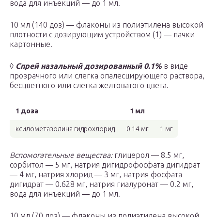
вода для инъекций — до 1 мл.
10 мл (140 доз) — флаконы из полиэтилена высокой
плотности с дозирующим устройством (1) — пачки
картонные.
◊
Спрей назальный дозированный 0.1%
в виде
прозрачного или слегка опалесцирующего раствора,
бесцветного или слегка желтоватого цвета.
1 доза
1 мл
ксилометазолина гидрохлорид
0.14 мг
1 мг
Вспомогательные вещества:
глицерол — 8.5 мг,
сорбитол — 5 мг, натрия дигидрофосфата дигидрат
— 4 мг, натрия хлорид — 3 мг, натрия фосфата
дигидрат — 0.628 мг, натрия гиалуронат — 0.2 мг,
вода для инъекций — до 1 мл.
10 мл (70 доз) — флаконы из полиэтилена высокой