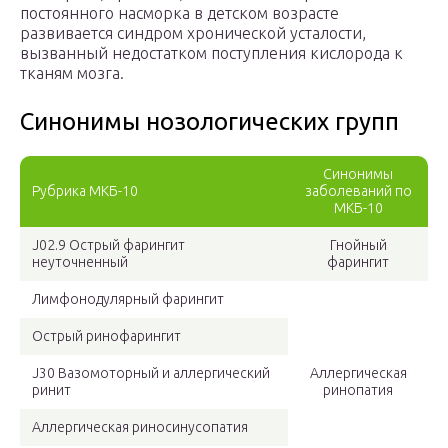
постоянного насморка в детском возрасте
развивается синдром хронической усталости,
вызванный недостатком поступления кислорода к
тканям мозга.
Синонимы нозологических групп
Синонимы
Рубрика МКБ-10
заболеваний по
МКБ-10
J02.9 Острый фарингит
Гнойный
неуточненный
фарингит
Лимфонодулярный фарингит
Острый ринофарингит
J30 Вазомоторный и аллергический
Аллергическая
ринит
ринопатия
Аллергическая риносинусопатия