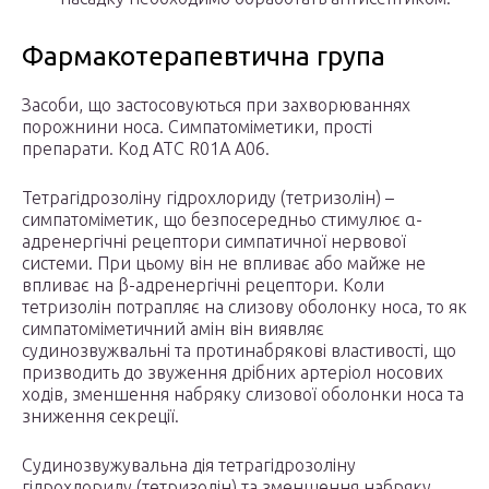
Фармакотерапевтична група
Засоби, що застосовуються при захворюваннях
порожнини носа. Симпатоміметики, прості
препарати. Код АТС R01A A06.
Тетрагідрозоліну гідрохлориду (тетризолін) –
симпатоміметик, що безпосередньо стимулює α-
адренергічні рецептори симпатичної нервової
системи. При цьому він не впливає або майже не
впливає на β-адренергічні рецептори. Коли
тетризолін потрапляє на слизову оболонку носа, то як
симпатоміметичний амін він виявляє
судинозвужвальні та протинабрякові властивості, що
призводить до звуження дрібних артеріол носових
ходів, зменшення набряку слизової оболонки носа та
зниження секреції.
Судинозвужувальна дія тетрагідрозоліну
гідрохлориду (тетризолін) та зменшення набряку