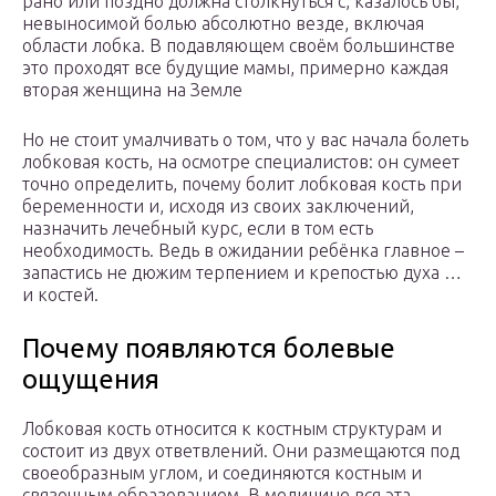
рано или поздно должна столкнуться с, казалось бы,
невыносимой болью абсолютно везде, включая
области лобка. В подавляющем своём большинстве
это проходят все будущие мамы, примерно каждая
вторая женщина на Земле
Но не стоит умалчивать о том, что у вас начала болеть
лобковая кость, на осмотре специалистов: он сумеет
точно определить, почему болит лобковая кость при
беременности и, исходя из своих заключений,
назначить лечебный курс, если в том есть
необходимость. Ведь в ожидании ребёнка главное –
запастись не дюжим терпением и крепостью духа …
и костей.
Почему появляются болевые
ощущения
Лобковая кость относится к костным структурам и
состоит из двух ответвлений. Они размещаются под
своеобразным углом, и соединяются костным и
связочным образованием. В медицине вся эта