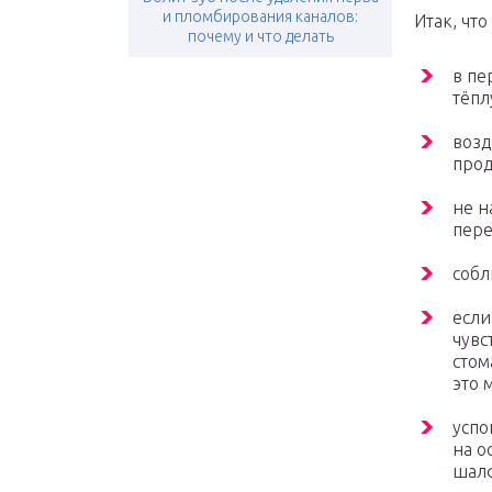
и пломбирования каналов:
Итак, что
почему и что делать
в пе
тёпл
возд
прод
не н
пер
собл
если
чувс
стом
это 
успо
на о
шал