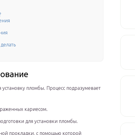
?
чения
ния
 делать
рование
я установку пломбы. Процесс подразумевает
ораженных кариесом.
подготовки для установки пломбы.
ной прокладки, с помощью которой