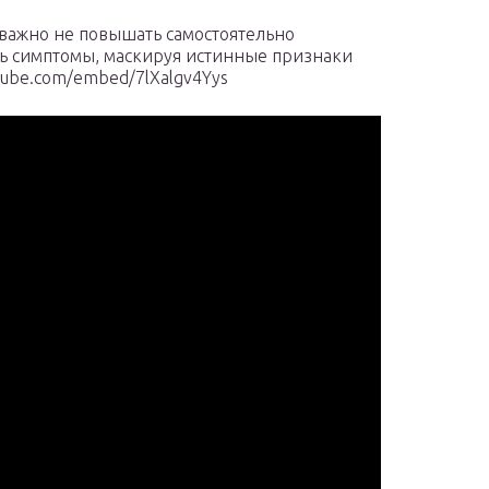
важно не повышать самостоятельно
ть симптомы, маскируя истинные признаки
tube.com/embed/7lXalgv4Yys