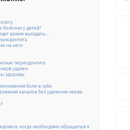
тологу
е болезни у детей?
идет время выпадать…
ериодонтита
ии на него
ризнак периодонтита
 нерв удален
убы здоровы
никновения боли в зубе
рования каналов без удаления нерва
оз
 кариеса: когда необходимо обращаться к