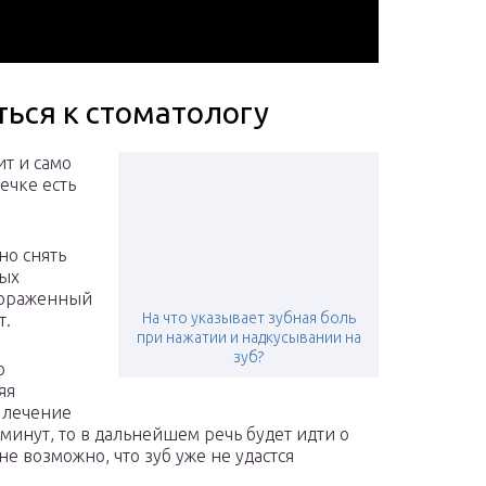
ться к стоматологу
т и само
ечке есть
но снять
ных
пораженный
На что указывает зубная боль
т.
при нажатии и надкусывании на
зуб?
ю
яя
 лечение
 минут, то в дальнейшем речь будет идти о
е возможно, что зуб уже не удастся