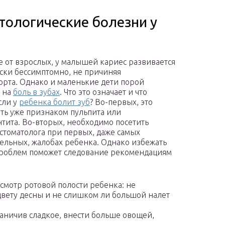
тологические болезни у
е от взрослых, у малышей кариес развивается
ски бессимптомно, не причиняя
рта. Однако и маленькие дети порой
 на
боль в зубах
. Что это означает и что
сли у
ребенка болит зуб
? Во-первых, это
ть уже признаком пульпита или
тита. Во-вторых, необходимо посетить
 стоматолога при первых, даже самых
ельных, жалобах ребенка. Однако избежать
роблем поможет следование рекомендациям
мотр ротовой полости ребенка: не
цвету десны и не слишком ли большой налет
раничив сладкое, внести больше овощей,