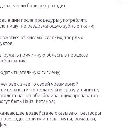
 делать если боль не проходит:
рвые дни после процедуры употреблять
ую пищу, не раздражающую зубные ткани;
ержаться от кислых, сладких, твёрдых
уктов;
агружать причинную область в процессе
ежёвывания;
юдать тщательную гигиену;
 человек знает о своей чрезмерной
твительности, то желательно сразу уточнить у
атолога насчёт обезболивающих препаратов –
могут быть Найз, Кетанов;
каивающее воздействие оказывают растворы
снове соды, соли или трав – мяты, ромашки,
фея.