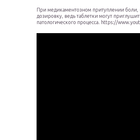
При медикаментозном притуплении боли, 
дозировку, ведь таблетки могут приглуши
патологического процесса. https://www.you