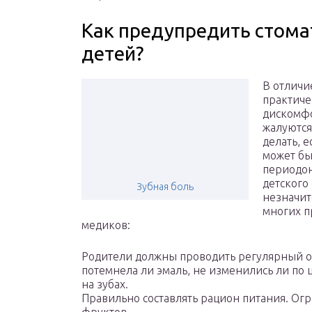
Как предупредить стома
детей?
В отличи
практиче
дискомфо
жалуются
делать, е
может бы
периодон
детского
Зубная боль
незначит
многих п
медиков:
Родители должны проводить регулярный ос
потемнела ли эмаль, не изменились ли по 
на зубах.
Правильно составлять рацион питания. Ог