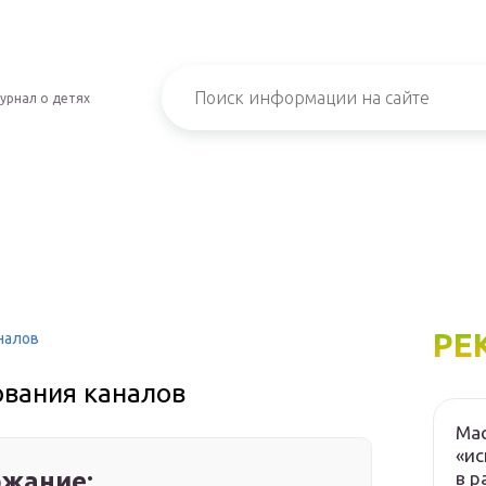
урнал о детях
РЕ
налов
ования каналов
Мас
«ис
жание:
в р