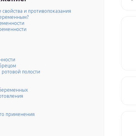
 свойства и противопоказания
беременным?
ременности
еременности
нности
абрецом
 ротовой полости
 беременных
готовления
ого применения