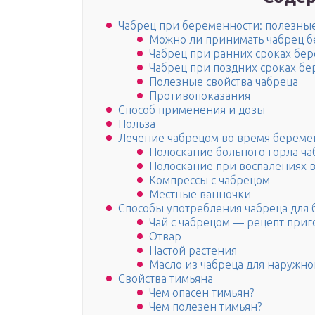
Чабрец при беременности: полезные
Можно ли принимать чабрец 
Чабрец при ранних сроках бе
Чабрец при поздних сроках б
Полезные свойства чабреца
Противопоказания
Способ применения и дозы
Польза
Лечение чабрецом во время береме
Полоскание больного горла ч
Полоскание при воспалениях в
Компрессы с чабрецом
Местные ванночки
Способы употребления чабреца для
Чай с чабрецом — рецепт при
Отвар
Настой растения
Масло из чабреца для наружн
Свойства тимьяна
Чем опасен тимьян?
Чем полезен тимьян?