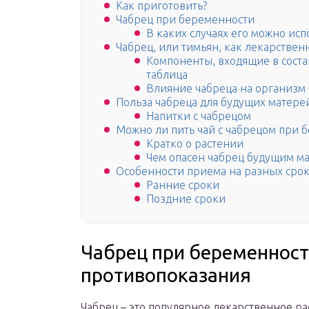
Как приготовить?
Чабрец при беременности
В каких случаях его можно ис
Чабрец, или тимьян, как лекарствен
Компоненты, входящие в соста
таблица
Влияние чабреца на организм
Польза чабреца для будущих матере
Напитки с чабрецом
Можно ли пить чай с чабрецом при 
Кратко о растении
Чем опасен чабрец будущим м
Особенности приема на разных сро
Ранние сроки
Поздние сроки
Чабрец при беременност
противопоказания
Чабрец – это популярное лекарственное р