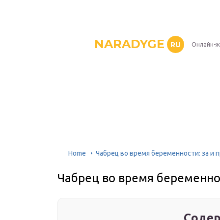
NARADYGE
RU
Онлайн-ж
Home
Чабрец во время беременности: за и 
Чабрец во время беременнос
Содер