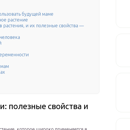
пользовать будущей маме
ное растение
в растения, и их полезные свойства —
 человека
й
беременности
амам
ках
и: полезные свойства и
астение, которое широко применяется в