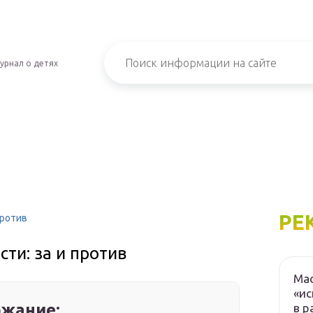
урнал о детях
РЕ
против
ти: за и против
Мас
«ис
жание:
в р