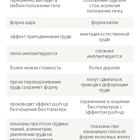
гармонично выглядят в
положении сидя или
любом положении тела
стоя, исключая
положение лежа
форма шара
форма капли
имитация естественной
эффект приподнимания груди
груди
сложнее
легко имплантируются
имплантируются
более низкая стоимость
более дорогие
могут сдвигаться,
при их переворачивании
приводя к деформации
грудь сохраняет форму
груди
ограничение в ношении
производят эффект push-up
бюстгальтеров с
без ношения бюстгальтера
эффектом push-up
показаны при птозе грудных
показаны при
тканей, асимметрии,
изначально плоской
увеличении груди на
форме молочных желез
несколько размеров