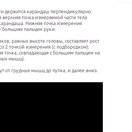
исти держится карандаш перпендикулярно
я верхняя точка измеряемой части тела
 карандаша. Нижняя точка измерения
е большим пальцем руки.
ков, равных высоте головы, составляет рост
о 2 точкой измерения (с подбородком).
яя точка, совпадающая с большим пальцем на
ных мышц).
т от грудных мышц до пупка, и далее вниз.