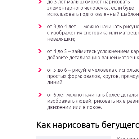
до 3 лет малыш сможет нарисовать
элементарного человечка, если будет
использовать подготовленный шаблон
от 3 до 4 лет — можно начинать рисун
с изображения снеговика или матреш
неваляшки;
от 4 до 5 – займитесь усложнением ка
добавьте детализацию вашей матрешк
от 5 до 6 – рисуйте человека с исполь
простых форм: овалов, кругов, прямоу
линий;
от 6 лет можно начинать более деталь
изображать людей, рисовать их в разны
движении или в покое.
Как нарисовать бегущег