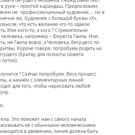
совать бегущего человека: Перед Вами лист
а в руке – простой карандаш. Предположим,
овсем не профессиональный художник… но в
онечно же, Художник с большой буквы «Х».
 смысле, что есть желание что-то эдакое
ь. Или кого-то, а кого ? Стремительно
 человека, например – Фореста Гампа. Или,
ь, не Гампа вовсе, а Человека, бегущего по
ритвы. Короче говоря, попробуем родить на
егущего (бритву для полноты сюжета
 потом).
олучится ? Сейчас попробуем. Весь процесс
пы, а начнём с элементарных линий.
одит для того, чтобы нарисовать любой
уну.
т.
ела. Это поможет нам с самого начала
гласовывать её с обычными человеческими
 находится в движении, линия должна быть