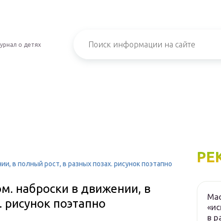
урнал о детях
РЕ
и, в полный рост, в разных позах. рисунок поэтапно
. наброски в движении, в
Мас
. рисунок поэтапно
«ис
в р