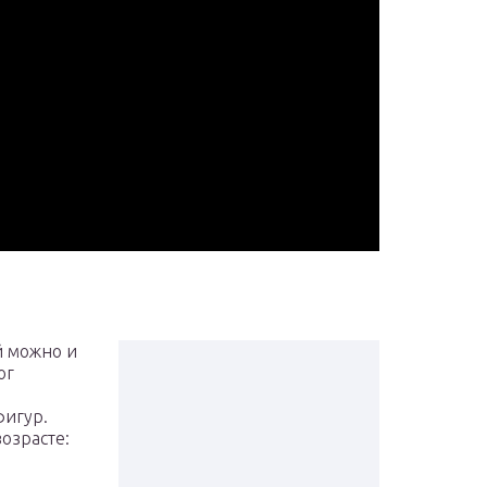
й можно и
ог
фигур.
озрасте: