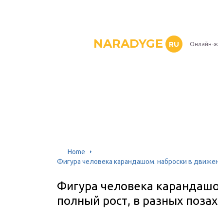
NARADYGE
RU
Онлайн-ж
Home
Фигура человека карандашом. наброски в движени
Фигура человека карандашом
полный рост, в разных позах