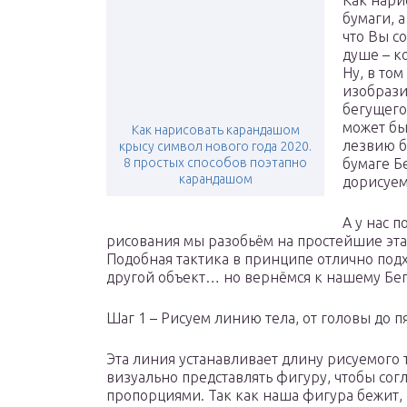
Как нари
бумаги, 
что Вы с
душе – к
Ну, в том
изобразит
бегущего
может быт
Как нарисовать карандашом
лезвию б
крысу символ нового года 2020.
8 простых способов поэтапно
бумаге Б
карандашом
дорисуем
А у нас п
рисования мы разобьём на простейшие эта
Подобная тактика в принципе отлично подх
другой объект… но вернёмся к нашему Бег
Шаг 1 – Рисуем линию тела, от головы до пя
Эта линия устанавливает длину рисуемого т
визуально представлять фигуру, чтобы со
пропорциями. Так как наша фигура бежит,