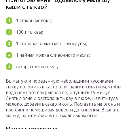
каши с тыквой
1 стакан молока;
100 г тыквы;
1 столовая ложка манной крупы;
1 чайная ложка сливочного масла;
сахар, соль по вкусу.
Вымытую и порезанную небольшими кусочками
тыкву положить в кастрюлю, залить кипятком, чтобы
вода немного покрывала её, и тушить 15 минут.
Снять с огня и растолочь тыкву в пюре. Налить туда
молоко, добавить сахар и соль. Поставить на огонь и
постоянно помешивая довести до кипения. Всыпать
манку, варить 7 минут на маленьком огне.
Манка с морковью