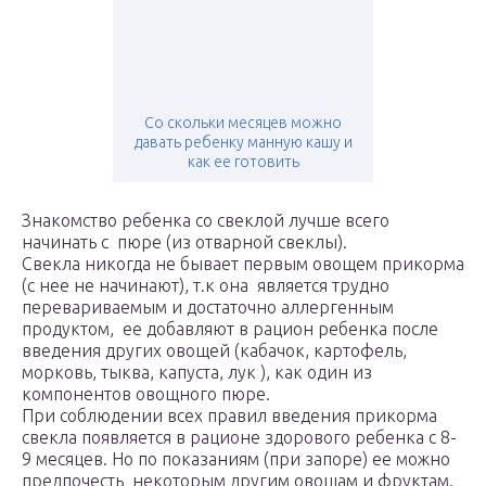
Со скольки месяцев можно
давать ребенку манную кашу и
как ее готовить
Знакомство ребенка со свеклой лучше всего
начинать с пюре (из отварной свеклы).
Свекла никогда не бывает первым овощем прикорма
(с нее не начинают), т.к она является трудно
перевариваемым и достаточно аллергенным
продуктом, ее добавляют в рацион ребенка после
введения других овощей (кабачок, картофель,
морковь, тыква, капуста, лук ), как один из
компонентов овощного пюре.
При соблюдении всех правил введения прикорма
свекла появляется в рационе здорового ребенка с 8-
9 месяцев. Но по показаниям (при запоре) ее можно
предпочесть некоторым другим овощам и фруктам.