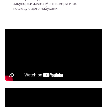
закупорки желез Монтгомери и их
последующего набухания.