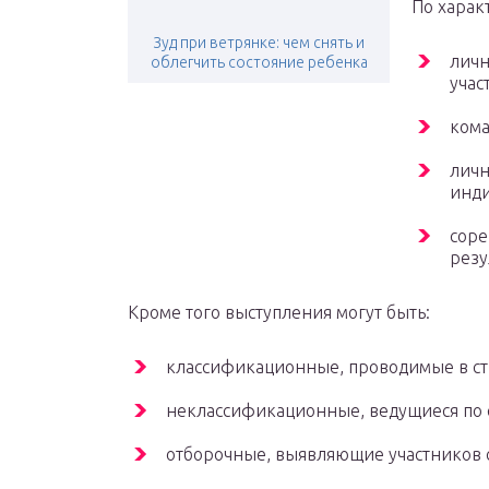
По харак
Зуд при ветрянке: чем снять и
личн
облегчить состояние ребенка
учас
кома
личн
инди
соре
резу
Кроме того выступления могут быть:
классификационные, проводимые в ст
неклассификационные, ведущиеся по 
отборочные, выявляющие участников 