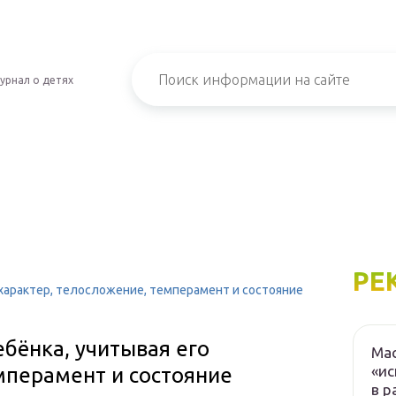
урнал о детях
РЕ
 характер, телосложение, темперамент и состояние
бёнка, учитывая его
Мас
«ис
мперамент и состояние
в р