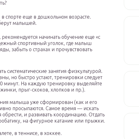
ть?
 в спорте еще в дошкольном возрасте.
 берут малышей.
, рекомендуется начинать обучение еще «с
дежный спортивный уголок, где малыш
ды, забыть о страхах и прочувствовать
нать систематические занятия физкультурой.
вны, но быстро устают, тренировки следует
10 минут. На каждую тренировку выделяйте
жинки, прыг-скоков, хлопков и пр.).
жения малыша уже сформирован (как и его
ктивно просыпаются. Самое время — искать
бя обрести, и развивать координацию. Отдать
кробатику, на фигурное катание или прыжки.
лете, в теннисе, в хоккее.