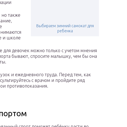
нации
 но также
ание,
Выбираем зимний самокат для
е
ребенка
анимаются
ке и школе
е для девочек можно только с учетом мнения
порта бывают, спросите малышку, чем бы она
ты.
узок и ежедневного труда. Перед тем, как
нсультируйтесь с врачом и пройдите ряд
вои противопоказания.
спортом
ванный спорт поможет ребёнку расти во