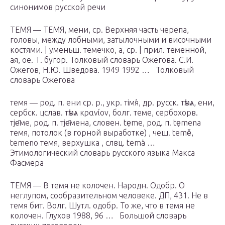
синонимов русской речи
ТЕМЯ — ТЕМЯ, мени, ср. Верхняя часть черепа,
головы, между лобными, затылочными и височными
костями. | уменьш. темечко, а, ср. | прил. теменной,
ая, ое. Т. бугор. Толковый словарь Ожегова. С.И.
Ожегов, Н.Ю. Шведова. 1949 1992 … Толковый
словарь Ожегова
темя — род. п. ени ср. р., укр. тiм᾽я, др. русск. тѣмѧ, ени,
сербск. цслав. тѣмѧ κρανίον, болг. теме, сербохорв.
тjе̏ме, род. п. тjе̏мена, словен. tẹme, род. п. tẹmena
темя, потолок (в горной выработке) , чеш. temě,
temeno темя, верхушка , слвц. temä …
Этимологический словарь русского языка Макса
Фасмера
ТЕМЯ — В темя не колочен. Народн. Одобр. О
неглупом, сообразительном человеке. ДП, 431. Не в
темя бит. Волг. Шутл. одобр. То же, что в темя не
колочен. Глухов 1988, 96 … Большой словарь