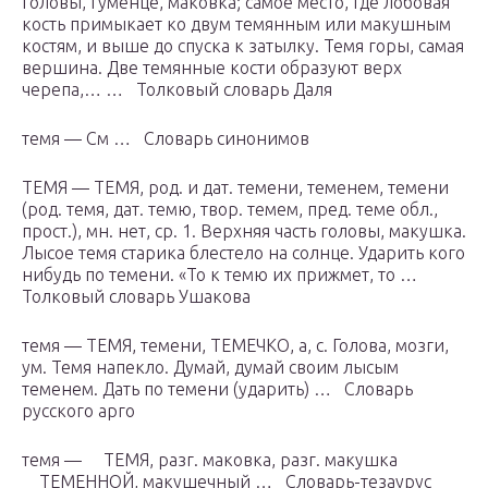
головы, гуменце, маковка; самое место, где лобовая
кость примыкает ко двум темянным или макушным
костям, и выше до спуска к затылку. Темя горы, самая
вершина. Две темянные кости образуют верх
черепа,… … Толковый словарь Даля
темя — См … Словарь синонимов
ТЕМЯ — ТЕМЯ, род. и дат. темени, теменем, темени
(род. темя, дат. темю, твор. темем, пред. теме обл.,
прост.), мн. нет, ср. 1. Верхняя часть головы, макушка.
Лысое темя старика блестело на солнце. Ударить кого
нибудь по темени. «То к темю их прижмет, то …
Толковый словарь Ушакова
темя — ТЕМЯ, темени, ТЕМЕЧКО, а, с. Голова, мозги,
ум. Темя напекло. Думай, думай своим лысым
теменем. Дать по темени (ударить) … Словарь
русского арго
темя — ТЕМЯ, разг. маковка, разг. макушка
ТЕМЕННОЙ, макушечный … Словарь-тезаурус