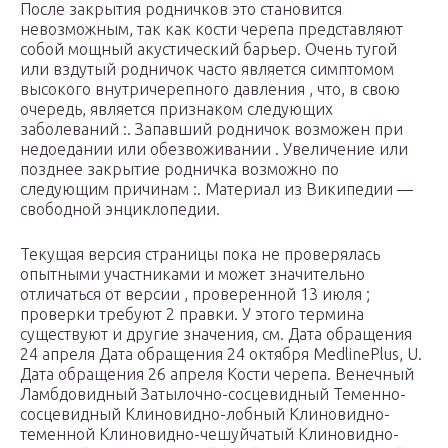
После закрытия родничков это становится
невозможным, так как кости черепа представляют
собой мощный акустический барьер. Очень тугой
или вздутый родничок часто является симптомом
высокого внутричерепного давления , что, в свою
очередь, является признаком следующих
заболеваний :. Запавший родничок возможен при
недоедании или обезвоживании . Увеличение или
позднее закрытие родничка возможно по
следующим причинам :. Материал из Википедии —
свободной энциклопедии.
Текущая версия страницы пока не проверялась
опытными участниками и может значительно
отличаться от версии , проверенной 13 июля ;
проверки требуют 2 правки. У этого термина
существуют и другие значения, см. Дата обращения
24 апреля Дата обращения 24 октября MedlinePlus, U.
Дата обращения 26 апреля Кости черепа. Венечный
Ламбдовидный Затылочно-сосцевидный Теменно-
сосцевидный Клиновидно-лобный Клиновидно-
теменной Клиновидно-чешуйчатый Клиновидно-