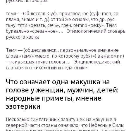
русских поговорок
темя — Общеслав. Суф. производное (суф. men, ср.
пламя, знамя и т. д.) от той же основы, что др. рус.
тьну, тяти «резать, сечь», греч. temnō «режу». Темя
буквально «срезанное» … Этимологический словарь
русского языка
Темя — (общеславянск., первоначальное значение
слова «темя» «место, по которому рубят») в анатомии)
– наивысшая точка головы … Энциклопедический
словарь по психологии и педагогике
Что означает одна макушка на
голове у женщин, мужчин, детей:
народные приметы, мнение
эзотерики
Несколько симпатичных завитушек на макушке в
северной части страны означало, что Небесные Силы