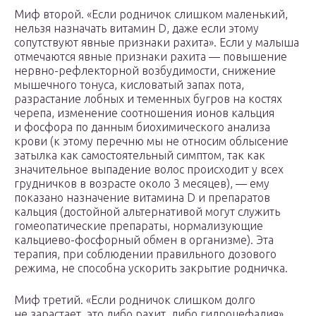
Миф второй. «Если родничок слишком маленький,
нельзя назначать витамин D, даже если этому
сопутствуют явные признаки рахита». Если у малыша
отмечаются явные признаки рахита — повышение
нервно-рефлекторной возбудимости, снижение
мышечного тонуса, кисловатый запах пота,
разрастание лобных и теменных бугров на костях
черепа, изменение соотношения ионов кальция
и фосфора по данным биохимического анализа
крови (к этому перечню мы не относим облысение
затылка как самостоятельный симптом, так как
значительное выпадение волос происходит у всех
грудничков в возрасте около 3 месяцев), — ему
показано назначение витамина D и препаратов
кальция (достойной альтернативой могут служить
гомеопатические препараты, нормализующие
кальциево-фосфорный обмен в организме). Эта
терапия, при соблюдении правильного дозового
режима, не способна ускорить закрытие родничка.
Миф третий. «Если родничок слишком долго
не зарастает, это либо рахит, либо гидроцефалия».