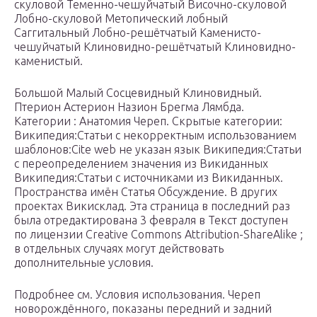
скуловой Теменно-чешуйчатый Височно-скуловой
Лобно-скуловой Метопический лобный
Саггитальный Лобно-решётчатый Каменисто-
чешуйчатый Клиновидно-решётчатый Клиновидно-
каменистый.
Большой Малый Сосцевидный Клиновидный.
Птерион Астерион Назион Брегма Лямбда.
Категории : Анатомия Череп. Скрытые категории:
Википедия:Статьи с некорректным использованием
шаблонов:Cite web не указан язык Википедия:Статьи
с переопределением значения из Викиданных
Википедия:Статьи с источниками из Викиданных.
Пространства имён Статья Обсуждение. В других
проектах Викисклад. Эта страница в последний раз
была отредактирована 3 февраля в Текст доступен
по лицензии Creative Commons Attribution-ShareAlike ;
в отдельных случаях могут действовать
дополнительные условия.
Подробнее см. Условия использования. Череп
новорождённого, показаны передний и задний