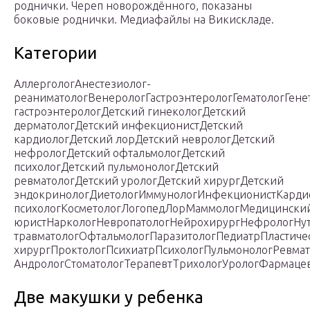
роднички. Череп новорождённого, показаны
боковые роднички. Медиафайлы на Викискладе.
Категории
АллергологАнестезиолог-
реаниматологВенерологГастроэнтерологГематологГене
гастроэнтерологДетский гинекологДетский
дерматологДетский инфекционистДетский
кардиологДетский лорДетский неврологДетский
нефрологДетский офтальмологДетский
психологДетский пульмонологДетский
ревматологДетский урологДетский хирургДетский
эндокринологДиетологИммунологИнфекционистКарди
психологКосметологЛогопедЛорМаммологМедицински
юристНаркологНевропатологНейрохирургНефрологНу
травматологОфтальмологПаразитологПедиатрПластиче
хирургПроктологПсихиатрПсихологПульмонологРевмат
АндрологСтоматологТерапевтТрихологУрологФармаце
Две макушки у ребенка