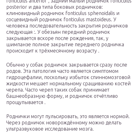
fonticulus anterior , задний малый родничок fonticulus
posterior и два типа боковых родничков:
клиновидный родничок fonticulus sphenoidalis и
сосцевидный родничок fonticulus mastoideus. У
человека последовательность закрытия родничков
следующая :. У обезьян передний родничок
закрывается вскоре после рождения, так, у
шимпанзе полное закрытие переднего родничка
происходит к трёхмесячному возрасту .
Обычно у собак родничок закрывается сразу после
родов. Эта патология часто является симптомом
гидроцефалии, поскольку избыток спинномозговой
жидкости мешает нормальному сращиванию костей
черепа. Часто череп таких собак принимает
башнеобразную форму, и родничок отчётливо
прощупывается .
Роднички могут пульсировать, это является нормой.
Через родничок новорождённому можно делать
ультразвуковое исследование мозга.