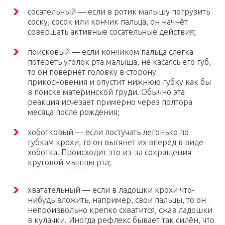
сосательный — если в ротик малышу погрузить
соску, сосок или кончик пальца, он начнёт
совершать активные сосательные действия;
поисковый — если кончиком пальца слегка
потереть уголок рта малыша, не касаясь его губ,
то он повернёт головку в сторону
прикосновения и опустит нижнюю губку как бы
в поиске материнской груди. Обычно эта
реакция исчезает примерно через полтора
месяца после рождения;
хоботковый — если постучать легонько по
губкам крохи, то он вытянет их вперёд в виде
хоботка. Происходит это из-за сокращения
круговой мышцы рта;
хватательный — если в ладошки крохи что-
нибудь вложить, например, свои пальцы, то он
непроизвольно крепко схватится, сжав ладошки
в кулачки. Иногда рефлекс бывает так силён, что