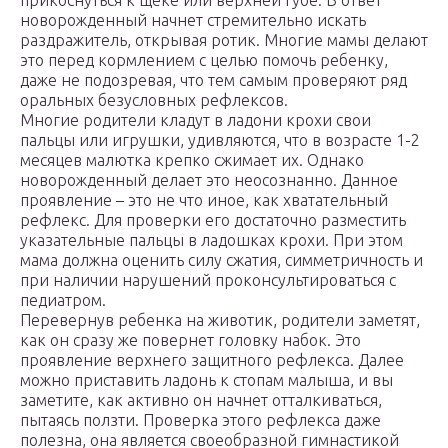
прикоснуться к щеке или верхней губе. В ответ
новорожденный начнет стремительно искать
раздражитель, открывая ротик. Многие мамы делают
это перед кормлением с целью помочь ребенку,
даже не подозревая, что тем самым проверяют ряд
оральных безусловных рефлексов.
Многие родители кладут в ладони крохи свои
пальцы или игрушки, удивляются, что в возрасте 1-2
месяцев малютка крепко сжимает их. Однако
новорожденный делает это неосознанно. Данное
проявление – это не что иное, как хватательный
рефлекс. Для проверки его достаточно разместить
указательные пальцы в ладошках крохи. При этом
мама должна оценить силу сжатия, симметричность и
при наличии нарушений проконсультироваться с
педиатром.
Перевернув ребенка на животик, родители заметят,
как он сразу же повернет головку набок. Это
проявление верхнего защитного рефлекса. Далее
можно приставить ладонь к стопам малыша, и вы
заметите, как активно он начнет отталкиваться,
пытаясь ползти. Проверка этого рефлекса даже
полезна, она является своеобразной гимнастикой